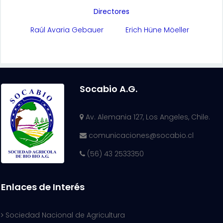
Directores
Raúl Avaria Gebauer
Erich Hüne Möeller
Socabio A.G.
Av. Alemania 127, Los Angeles, Chile.
comunicaciones@socabio.cl
(56) 43 2533350
Enlaces de Interés
Sociedad Nacional de Agricultura