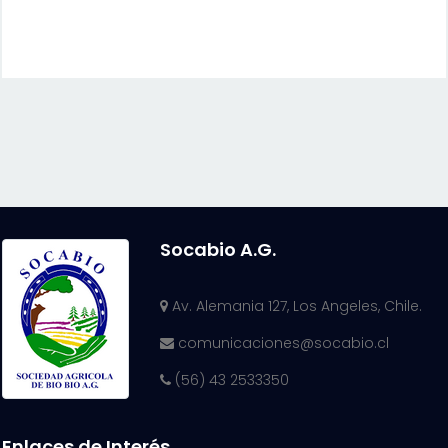
Socabio A.G.
Av. Alemania 127, Los Angeles, Chile.
comunicaciones@socabio.cl
(56) 43 2533350
Enlaces de Interés