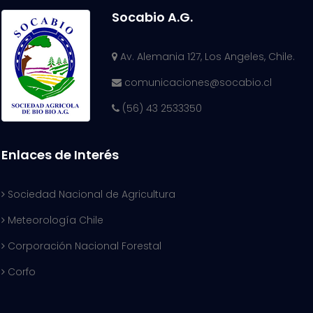
Socabio A.G.
Av. Alemania 127, Los Angeles, Chile.
comunicaciones@socabio.cl
(56) 43 2533350
Enlaces de Interés
Sociedad Nacional de Agricultura
Meteorología Chile
Corporación Nacional Forestal
Corfo