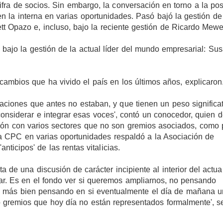
ra de socios. Sin embargo, la conversación en torno a la pos
en la interna en varias oportunidades. Pasó bajó la gestión d
t Opazo e, incluso, bajo la reciente gestión de Ricardo Mewe
bajo la gestión de la actual líder del mundo empresarial: Su
 cambios que ha vivido el país en los últimos años, explicaron
ciones que antes no estaban, y que tienen un peso significa
nsiderar e integrar esas voces', contó un conocedor, quien 
ón con varios sectores que no son gremios asociados, como 
a CPC en varias oportunidades respaldó a la Asociación de
nticipos' de las rentas vitalicias.
a de una discusión de carácter incipiente al interior del actua
nar. Es en el fondo ver si queremos ampliarnos, no pensando
ue más bien pensando en si eventualmente el día de mañana 
o gremios que hoy día no están representados formalmente', s