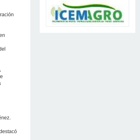
ración
 en
del
,
ue
s
énez.
 destacó