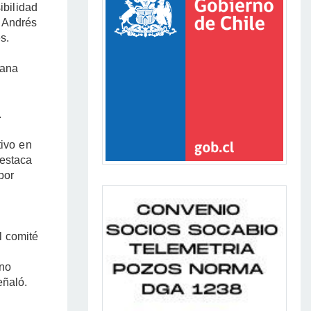
ibilidad
e Andrés
s.
sana
.
tivo en
destaca
por
l comité
uno
eñaló.