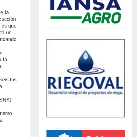
de la
ducción
 es que
tó un
ondando
en
o la
s.
seis los
a
d
(SNA),
urismo
a