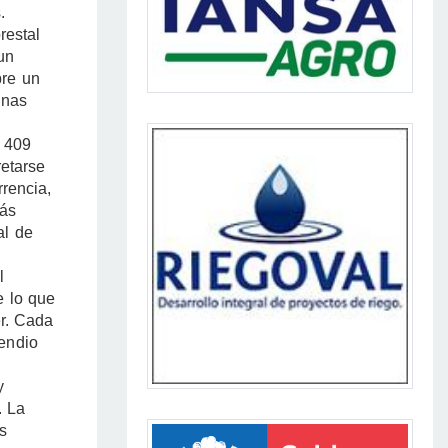
.
restal
un
bre un
unas
 409
retarse
rrencia,
más
al de
l
e lo que
er. Cada
cendio
y
. La
s