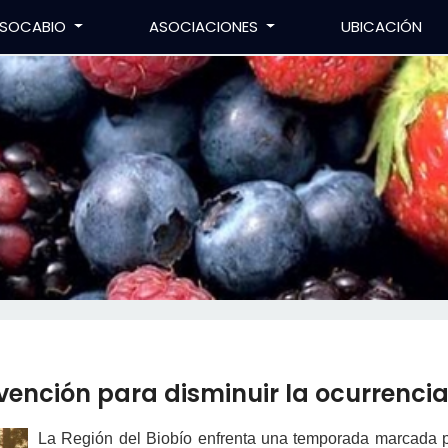
SOCABIO
ASOCIACIONES
UBICACIÓN
vención para disminuir la ocurrenci
La Región del Biobío enfrenta una temporada marcada 