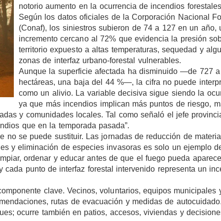
notorio aumento en la ocurrencia de incendios forestales
Según los datos oficiales de la Corporación Nacional Fo
(Conaf), los siniestros subieron de 74 a 127 en un año, 
incremento cercano al 72% que evidencia la presión so
territorio expuesto a altas temperaturas, sequedad y alg
zonas de interfaz urbano-forestal vulnerables.
Aunque la superficie afectada ha disminuido —de 727 a
hectáreas, una baja del 44 %—, la cifra no puede interp
como un alivio. La variable decisiva sigue siendo la ocu
ya que más incendios implican más puntos de riesgo, 
adas y comunidades locales. Tal como señaló el jefe provinci
endios que en la temporada pasada”.
e no se puede sustituir. Las jornadas de reducción de materia
es y eliminación de especies invasoras es solo un ejemplo d
, limpiar, ordenar y educar antes de que el fuego pueda aparec
 cada punto de interfaz forestal intervenido representa un in
componente clave. Vecinos, voluntarios, equipos municipales 
omendaciones, rutas de evacuación y medidas de autocuidado
ues; ocurre también en patios, accesos, viviendas y decisione