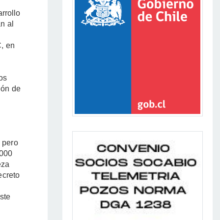
rrollo
n al
C, en
os
ión de
 pero
.000
eza
ecreto
ste