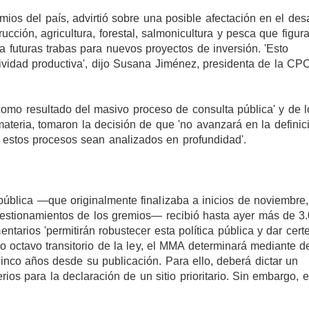
mios del país, advirtió sobre una posible afectación en el desa
cción, agricultura, forestal, salmonicultura y pesca que figura
a futuras trabas para nuevos proyectos de inversión. 'Esto
ividad productiva', dijo Susana Jiménez, presidenta de la CP
mo resultado del masivo proceso de consulta pública' y de l
ateria, tomaron la decisión de que 'no avanzará en la definic
e estos procesos sean analizados en profundidad'.
pública —que originalmente finalizaba a inicios de noviembre,
uestionamientos de los gremios— recibió hasta ayer más de 3
arios 'permitirán robustecer esta política pública y dar cert
lo octavo transitorio de la ley, el MMA determinará mediante d
 cinco años desde su publicación. Para ello, deberá dictar un
rios para la declaración de un sitio prioritario. Sin embargo, e