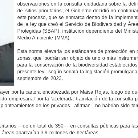
observaciones en la consulta ciudadana sobre la defi
de 'sitios prioritarios', el Gobierno decidió no continua
este proceso, que se enmarca dentro de la implement
de la ley que creó el Servicio de Biodiversidad y Áre
Protegidas (SBAP), institución dependiente del Ministe
Medio Ambiente (MMA).
Esta norma elevaría los estándares de protección en 
zonas, que 'podrán ser objeto de uno o más instrume
para la conservación de la biodiversidad establecidos
presente ley', según señala la legislación promulgada
septiembre de 2023.
ayer por la cartera encabezada por Maisa Rojas, luego de qu
do empresarial por la 'acelerada' tramitación de la consulta p
s planteamientos de los privados –afirman– no habrían sido t
ioritarios —de un total de 350— en consultas públicas para la
s áreas abarcarían 3,9 millones de hectáreas.