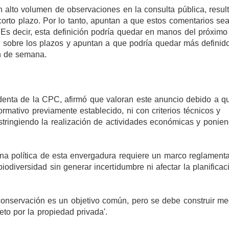
un alto volumen de observaciones en la consulta pública, result
orto plazo. Por lo tanto, apuntan a que estos comentarios se
. Es decir, esta definición podría quedar en manos del próximo
s sobre los plazos y apuntan a que podría quedar más definid
in de semana.
denta de la CPC, afirmó que valoran este anuncio debido a qu
mativo previamente establecido, ni con criterios técnicos y
 restringiendo la realización de actividades económicas y ponie
una política de esta envergadura requiere un marco reglamenta
odiversidad sin generar incertidumbre ni afectar la planificac
 conservación es un objetivo común, pero se debe construir me
eto por la propiedad privada'.