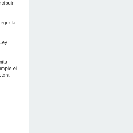
tribuir
.
teger la
 Ley
mita
umple el
ctora