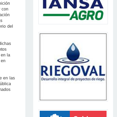
nición
r con
ación
as
rio del
dichas
ntos
 en la
 en
e en las
ública
omados
s