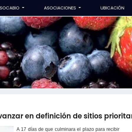
SOCABIO
ASOCIACIONES
UBICACIÓN
nzar en definición de sitios priorita
A 17 días de que culminara el plazo para recibir