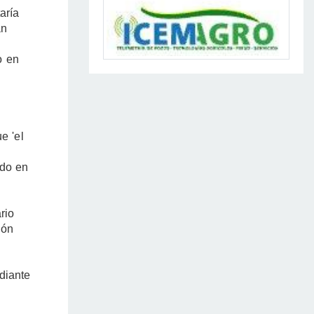
aría
an
o en
e 'el
ndo en
rio
ión
diante