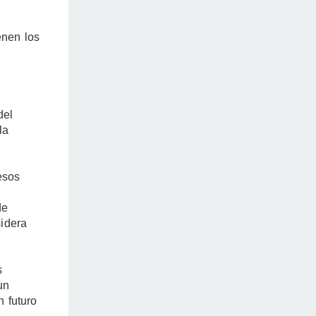
enen los
del
la
esos
de
sidera
s
un
n futuro