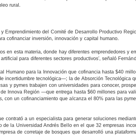
leo rural.
n y Emprendimiento del Comité de Desarrollo Productivo Regi
ra cofinanciar inversión, innovación y capital humano.
ntos en esta materia, donde hay diferentes emprendedores y 
rtificial para diferentes sectores productivos', señaló Fernán
pital Humano para la Innovación que cofinancia hasta $40 mill
 de incertidumbre tecnológica—; la de Absorción Tecnológica 
sas y pymes trabajen con universidades para conocer, prospe
la de Innova Región —que entrega hasta $60 millones para val
os, con un cofinanciamiento que alcanza el 80% para las pym
e contrató a un especialista para generar soluciones mediant
cto de la Universidad Andrés Bello en el que 32 empresas inco
 empresa de corretaje de bosques que desarrolló una plataform