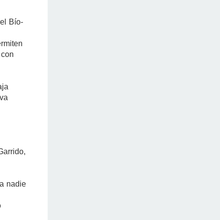
el Bío-
ermiten
 con
aja
 va
arrido,
ra nadie
o