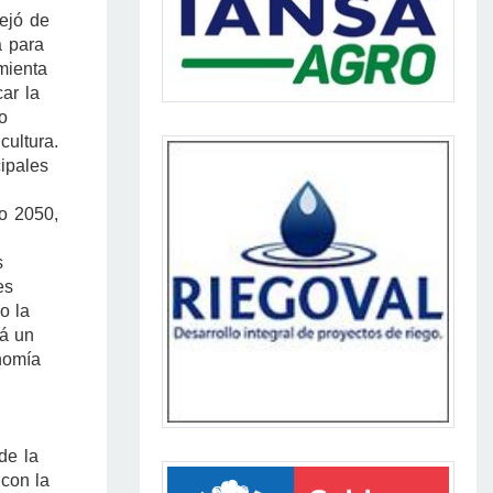
dejó de
a para
mienta
ar la
 o
cultura.
cipales
ío 2050,
s
es
o la
rá un
nomía
de la
 con la