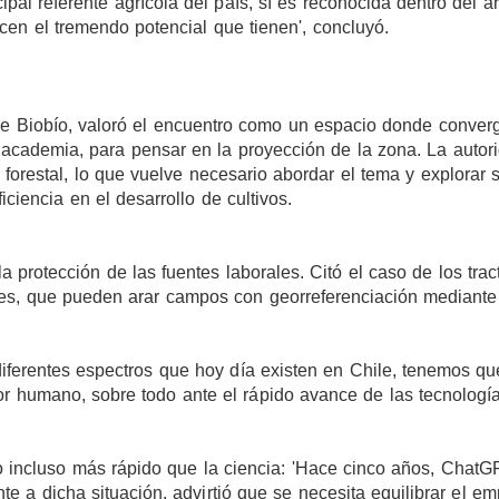
ipal referente agrícola del país, sí es reconocida dentro del ár
cen el tremendo potencial que tienen', concluyó.
 de Biobío, valoró el encuentro como un espacio donde conver
academia, para pensar en la proyección de la zona. La autor
forestal, lo que vuelve necesario abordar el tema y explorar 
iciencia en el desarrollo de cultivos.
 protección de las fuentes laborales. Citó el caso de los trac
udes, que pueden arar campos con georreferenciación mediante
 diferentes espectros que hoy día existen en Chile, tenemos qu
r humano, sobre todo ante el rápido avance de las tecnología
 incluso más rápido que la ciencia: 'Hace cinco años, ChatG
ente a dicha situación, advirtió que se necesita equilibrar el e