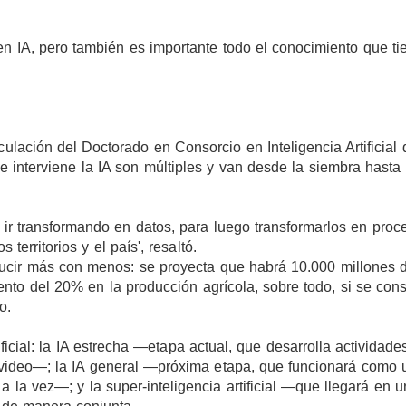
en IA, pero también es importante todo el conocimiento que ti
ación del Doctorado en Consorcio en Inteligencia Artificial 
interviene la IA son múltiples y van desde la siembra hasta 
ir transformando en datos, para luego transformarlos en proc
territorios y el país', resaltó.
ducir más con menos: se proyecta que habrá 10.000 millones 
ento del 20% en la producción agrícola, sobre todo, si se con
o.
ificial: la IA estrecha —etapa actual, que desarrolla actividade
 video—; la IA general —próxima etapa, que funcionará como 
 la vez—; y la super-inteligencia artificial —que llegará en u