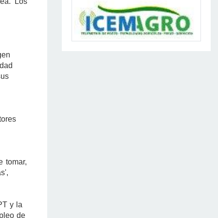
ea. 'Los
gen
idad
sus
tores
e tomar,
s',
PT y la
mpleo de