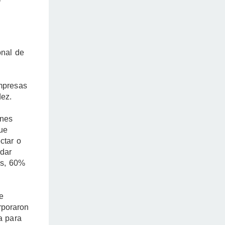
onal de
empresas
dez.
ones
que
ctar o
idar
es, 60%
e
rporaron
a para