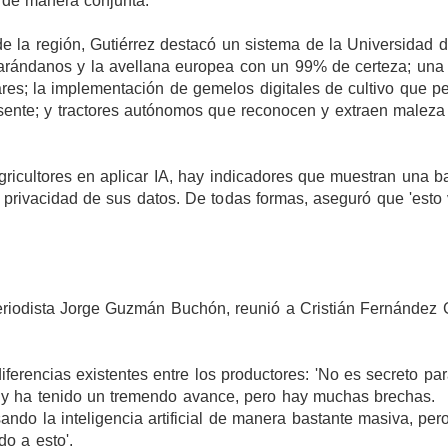
 de manera conjunta.
de la región, Gutiérrez destacó un sistema de la Universidad d
 arándanos y la avellana europea con un 99% de certeza; una
res; la implementación de gemelos digitales de cultivo que p
esente; y tractores autónomos que reconocen y extraen maleza
gricultores en aplicar IA, hay indicadores que muestran una b
 privacidad de sus datos. De todas formas, aseguró que 'esto
eriodista Jorge Guzmán Buchón, reunió a Cristián Fernández G
iferencias existentes entre los productores: 'No es secreto pa
s y ha tenido un tremendo avance, pero hay muchas brechas.
ndo la inteligencia artificial de manera bastante masiva, per
o a esto'.