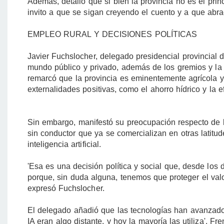
Además, detalló que si bien la provincia no es el princ
invito a que se sigan creyendo el cuento y a que abra
EMPLEO RURAL Y DECISIONES POLÍTICAS
Javier Fuchslocher, delegado presidencial provincial
mundo público y privado, además de los gremios y la 
remarcó que la provincia es eminentemente agrícola y 
externalidades positivas, como el ahorro hídrico y la ef
Sin embargo, manifestó su preocupación respecto de la
sin conductor que ya se comercializan en otras latit
inteligencia artificial.
'Esa es una decisión política y social que, desde los
porque, sin duda alguna, tenemos que proteger el valo
expresó Fuchslocher.
El delegado añadió que las tecnologías han avanzado
IA eran algo distante, y hoy la mayoría las utiliza'. Fr