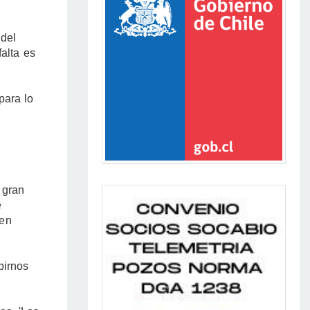
 del
falta es
para lo
 gran
e
 en
birnos