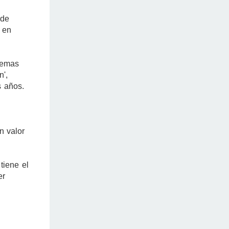
 de
' en
temas
n',
s años.
n valor
tiene el
er