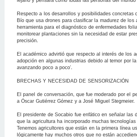
lejano y pensará como todas las personas del mundo
Respecto a los desarrollos y posibilidades concretas 
Bío que usa drones para clasificar la madurez de los
herramienta para el diagnóstico de enfermedades folia
monitorear plantaciones sin la necesidad de estar pr
precisión.
El académico advirtió que respecto al interés de los a
adopción en algunas industrias debido al temor por la
avanzando poco a poco'.
BRECHAS Y NECESIDAD DE SENSORIZACIÓN
El panel de conversación, que fue moderado por el p
a Óscar Gutiérrez Gómez y a José Miguel Stegmeier.
El presidente de Socabio fue enfático en señalar las d
que la agricultura ha incorporado muchas tecnología
Tenemos agricultores que están en la primera línea usa
lógicamente hay muchos otros que no están accediend